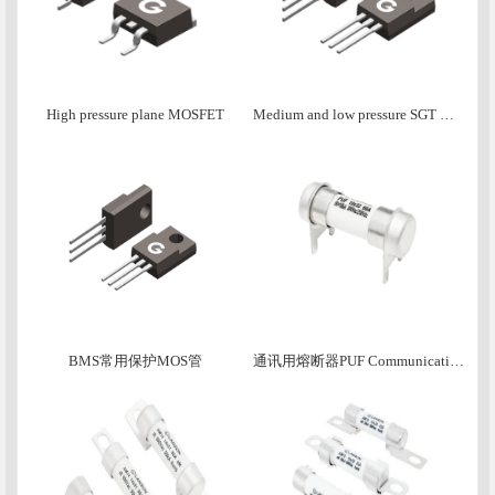
High pressure plane MOSFET
Medium and low pressure SGT MOSFET
BMS常用保护MOS管
通讯用熔断器PUF Communication Fuse