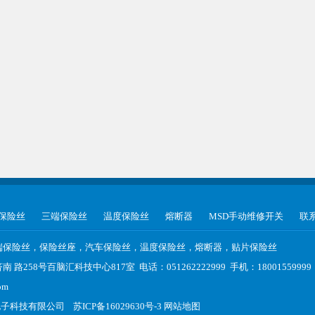
保险丝
三端保险丝
温度保险丝
熔断器
MSD手动维修开关
联
端保险丝，保险丝座，汽车保险丝，温度保险丝，熔断器，贴片保险丝
路258号百脑汇科技中心817室 电话：051262222999 手机：1800155999
om
电子科技有限公司
苏ICP备16029630号-3
网站地图