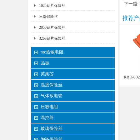
下一篇:
1025贴片保险丝
三端保险丝
推荐产
2050贴片保险丝
3263贴片保险丝
ntc热敏电阻
晶振
英集芯
RBD-0
温度保险丝
气体放电管
压敏电阻
温控器
玻璃保险丝
陶瓷保险丝