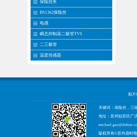
保险丝夹
BS1362保险丝
电感
瞬态抑制器二极管TVS
二三极管
温度传感器
贴片
关键词：保险丝，三
地址：苏州姑苏区广济南 
michael.gao@dsfuse.c
版权所有©
苏州鼎时