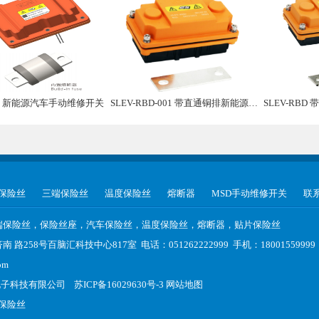
02 新能源汽车手动维修开关
SLEV-RBD-001 带直通铜排新能源汽车手动维修盒子
SLEV-RBD 
保险丝
三端保险丝
温度保险丝
熔断器
MSD手动维修开关
联
端保险丝，保险丝座，汽车保险丝，温度保险丝，熔断器，贴片保险丝
路258号百脑汇科技中心817室 电话：051262222999 手机：1800155999
om
电子科技有限公司
苏ICP备16029630号-3
网站地图
保险丝