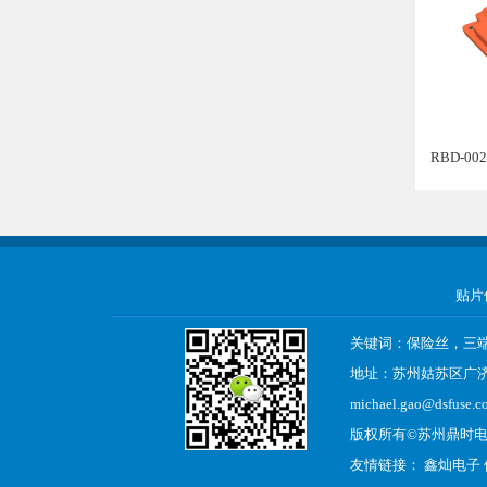
RBD-0
贴片
关键词：保险丝，三
地址：苏州姑苏区广济南 
michael.gao@dsfuse.c
版权所有©
苏州鼎时
友情链接：
鑫灿电子