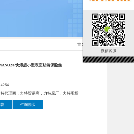
首页
> 产品展示
微信客服
 - NANO2®快熔超小型表面贴装保险丝
264
力特代理商，力特贸易商，力特原厂，力特现货
下载
咨询购买